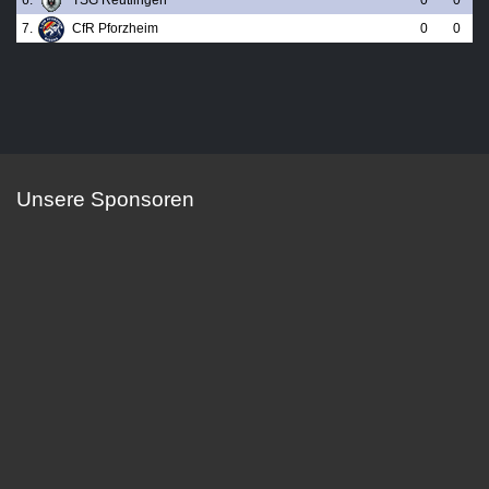
6.
TSG Reutlingen
0
0
7.
CfR Pforzheim
0
0
Unsere Sponsoren