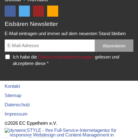
Eisbären Newsletter
Folge
Folge
EC
Falls
uns
uns
Eisbären
Du
E-Mail eintragen und immer auf dem neuesten Stand bleiben
auf
auf
Eppelheim
unsere
Facebook
Twitter
News,
Abonnieren
Rudolf-
und
und
Spielberichte,
Diesel-
Ich habe die
Datenschutzbestimmungen
gelesen und
erhalte
erhalte
etc.
Str.
akzeptiere diese *
die
die
als
20
neuesten
neuesten
RSS
69214
Infos.
Infos.
abonnieren
Eppelheim
möchtest...
Kontakt
Telefon:
Sitemap
06221
Datenschutz
–
Impressum
76
83
2026 EC Eppelheim e.V.
©
92
Telefax: