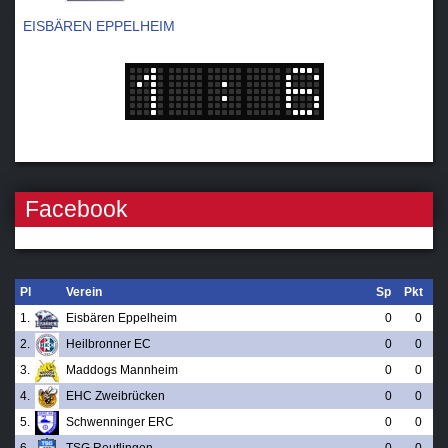
EISBÄREN EPPELHEIM
Facebook
Pl
Verein
Sp
Pkt
1.
Eisbären Eppelheim
0
0
2.
Heilbronner EC
0
0
3.
Maddogs Mannheim
0
0
4.
EHC Zweibrücken
0
0
5.
Schwenninger ERC
0
0