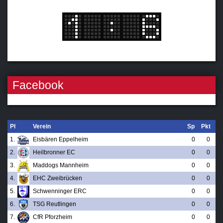
Facebook
Pl
Verein
Sp
Pkt
1.
Eisbären Eppelheim
0
0
2.
Heilbronner EC
0
0
3.
Maddogs Mannheim
0
0
4.
EHC Zweibrücken
0
0
5.
Schwenninger ERC
0
0
6.
TSG Reutlingen
0
0
7.
CfR Pforzheim
0
0