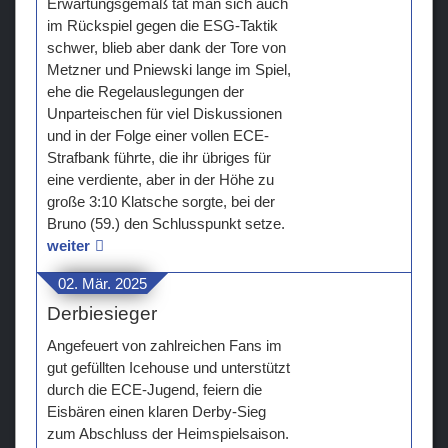
Erwartungsgemäß tat man sich auch
im Rückspiel gegen die ESG-Taktik
Teams
schwer, blieb aber dank der Tore von
Metzner und Pniewski lange im Spiel,
Verein
ehe die Regelauslegungen der
Unparteischen für viel Diskussionen
Sponsoren / Partner
und in der Folge einer vollen ECE-
Strafbank führte, die ihr übriges für
Fanzone
eine verdiente, aber in der Höhe zu
große 3:10 Klatsche sorgte, bei der
Bruno (59.) den Schlusspunkt setze.
weiter
02. Mär. 2025
Derbiesieger
Angefeuert von zahlreichen Fans im
gut gefüllten Icehouse und unterstützt
durch die ECE-Jugend, feiern die
Eisbären einen klaren Derby-Sieg
zum Abschluss der Heimspielsaison.