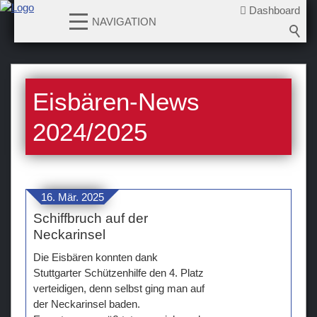
Dashboard
NAVIGATION
News
Eisbären-News
2026-2027
2025-2026
2024/2025
2024-2025
2023-2024
2022-2023
16. Mär. 2025
2021-2022
Schiffbruch auf der
2020-2021
Neckarinsel
2019-2020
Die Eisbären konnten dank
2018-2019
Stuttgarter Schützenhilfe den 4. Platz
verteidigen, denn selbst ging man auf
2017-2018
der Neckarinsel baden.
2016-2017