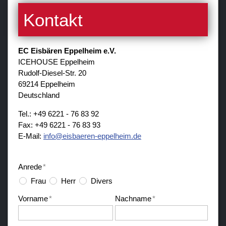
Kontakt
EC Eisbären Eppelheim e.V.
ICEHOUSE Eppelheim
Rudolf-Diesel-Str. 20
69214 Eppelheim
Deutschland
Tel.: +49 6221 - 76 83 92
Fax: +49 6221 - 76 83 93
E-Mail:
nf
sb
r
n-
pp
lh
m
d
Anrede
*
Frau
Herr
Divers
Vorname
*
Nachname
*