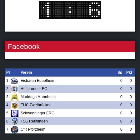
Facebook
Pl
Verein
Sp
Pkt
1.
Eisbären Eppelheim
0
0
2.
Heilbronner EC
0
0
3.
Maddogs Mannheim
0
0
4.
EHC Zweibrücken
0
0
5.
Schwenninger ERC
0
0
6.
TSG Reutlingen
0
0
7.
CfR Pforzheim
0
0