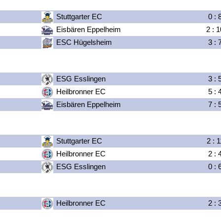
Stuttgarter EC
0
:
Eisbären Eppelheim
2
:
1
ESC Hügelsheim
3
:
ESG Esslingen
3
:
Heilbronner EC
5
:
Eisbären Eppelheim
7
:
Stuttgarter EC
2
:
1
Heilbronner EC
2
:
ESG Esslingen
0
:
Heilbronner EC
2
: