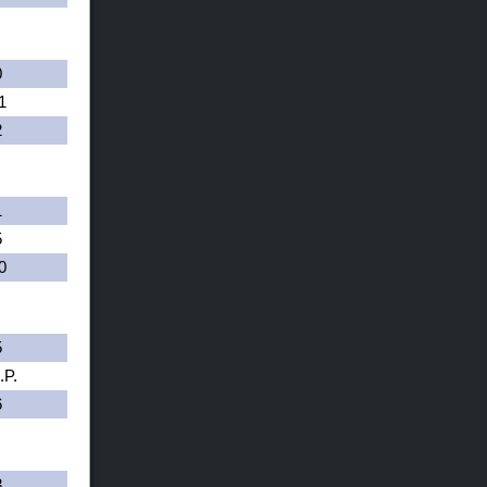
0
1
2
1
5
0
5
.P.
6
3