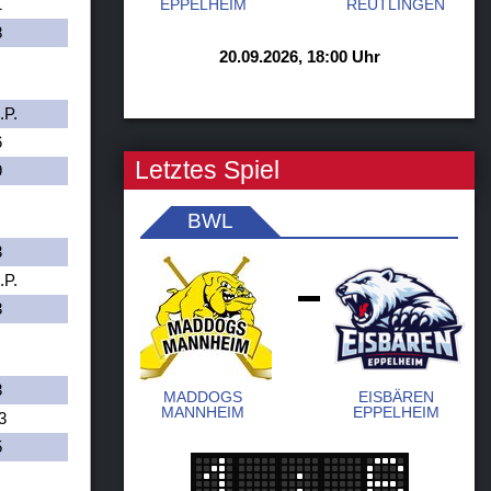
1
EPPELHEIM
REUTLINGEN
8
20.09.2026, 18:00 Uhr
.P.
6
Letztes Spiel
9
BWL
3
.P.
-
3
3
MADDOGS
EISBÄREN
MANNHEIM
EPPELHEIM
3
5