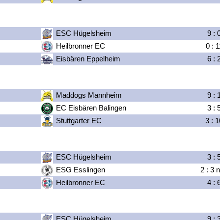
ESC Hügelsheim
9
:
Heilbronner EC
0
:
1
Eisbären Eppelheim
6
:
Maddogs Mannheim
9
:
EC Eisbären Balingen
3
:
Stuttgarter EC
3
:
1
ESC Hügelsheim
3
:
ESG Esslingen
2
:
3
n
Heilbronner EC
4
:
ESC Hügelsheim
9
: