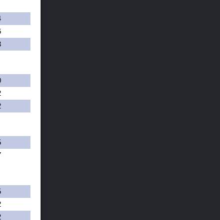
4
6
3
0
2
2
5
7
5
2
2