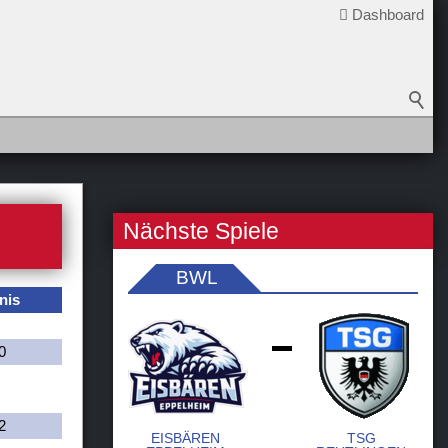
Dashboard
Nächste Spiele
BWL
nis
0
-
2
EISBÄREN
TSG