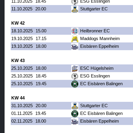
11.10.2025
18.45
ESG Esslingen
11.10.2025
20.00
Stuttgarter EC
KW 42
18.10.2025
15.00
Heilbronner EC
19.10.2025
17.15
Maddogs Mannheim
19.10.2025
18.00
Eisbären Eppelheim
KW 43
25.10.2025
18.00
ESC Hügelsheim
25.10.2025
18.45
ESG Esslingen
25.10.2025
19.45
EC Eisbären Balingen
KW 44
31.10.2025
20.00
Stuttgarter EC
01.11.2025
19.45
EC Eisbären Balingen
02.11.2025
18.00
Eisbären Eppelheim