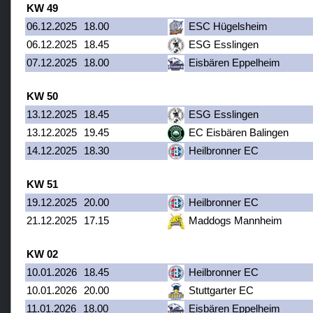
KW 49
06.12.2025
18.00
ESC Hügelsheim
06.12.2025
18.45
ESG Esslingen
07.12.2025
18.00
Eisbären Eppelheim
KW 50
13.12.2025
18.45
ESG Esslingen
13.12.2025
19.45
EC Eisbären Balingen
14.12.2025
18.30
Heilbronner EC
KW 51
19.12.2025
20.00
Heilbronner EC
21.12.2025
17.15
Maddogs Mannheim
KW 02
10.01.2026
18.45
Heilbronner EC
10.01.2026
20.00
Stuttgarter EC
11.01.2026
18.00
Eisbären Eppelheim