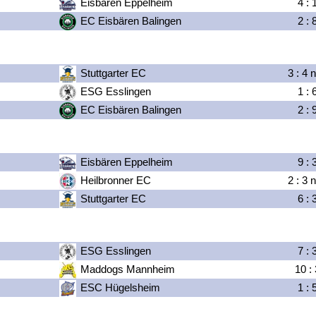
Eisbären Eppelheim
4
:
EC Eisbären Balingen
2
:
Stuttgarter EC
3
:
4
n
ESG Esslingen
1
:
EC Eisbären Balingen
2
:
Eisbären Eppelheim
9
:
Heilbronner EC
2
:
3
n
Stuttgarter EC
6
:
ESG Esslingen
7
:
Maddogs Mannheim
10
:
ESC Hügelsheim
1
: