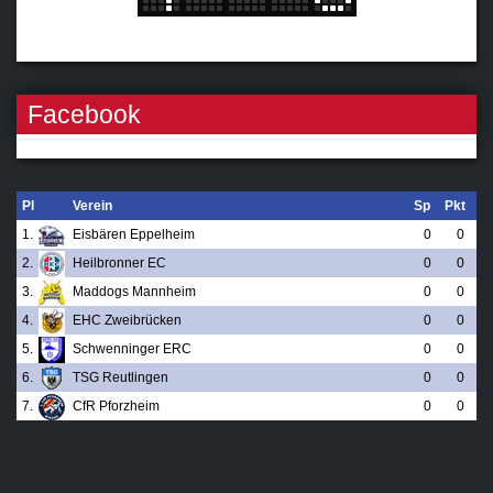
Facebook
Pl
Verein
Sp
Pkt
1.
Eisbären Eppelheim
0
0
2.
Heilbronner EC
0
0
3.
Maddogs Mannheim
0
0
4.
EHC Zweibrücken
0
0
5.
Schwenninger ERC
0
0
6.
TSG Reutlingen
0
0
7.
CfR Pforzheim
0
0