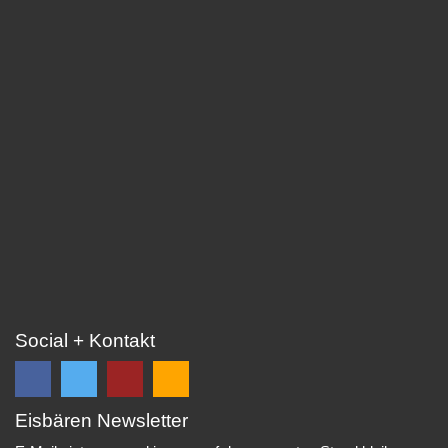
Social + Kontakt
Eisbären Newsletter
Folge
Folge
EC
Falls
uns
uns
Eisbären
Du