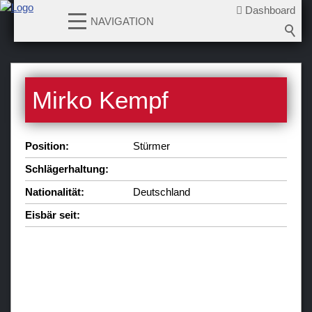
Dashboard
NAVIGATION
News
Mirko Kempf
Teams
Verein
Position:
Stürmer
Sponsoren / Partner
Schlägerhaltung:
Fanzone
Nationalität:
Deutschland
Eisbär seit: