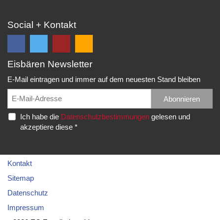
Social + Kontakt
Eisbären Newsletter
Folge
Folge
EC
Falls
uns
uns
Eisbären
Du
E-Mail eintragen und immer auf dem neuesten Stand bleiben
auf
auf
Eppelheim
unsere
Facebook
Twitter
News,
Abonnieren
Rudolf-
und
und
Spielberichte,
Diesel-
Ich habe die
Datenschutzbestimmungen
gelesen und
erhalte
erhalte
etc.
Str.
akzeptiere diese *
die
die
als
20
neuesten
neuesten
RSS
69214
Infos.
Infos.
abonnieren
Eppelheim
möchtest...
Kontakt
Telefon:
Sitemap
06221
Datenschutz
–
Impressum
76
83