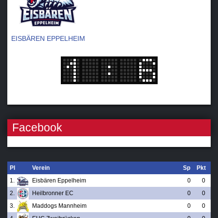
EISBÄREN EPPELHEIM
Facebook
Pl
Verein
Sp
Pkt
1.
Eisbären Eppelheim
0
0
2.
Heilbronner EC
0
0
3.
Maddogs Mannheim
0
0