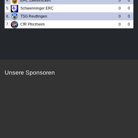
4.
EHC Zweibrücken
0
0
5.
Schwenninger ERC
0
0
6.
TSG Reutlingen
0
0
7.
CfR Pforzheim
0
0
Unsere Sponsoren