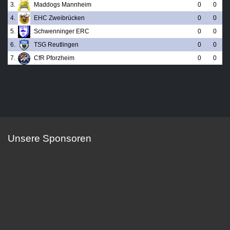
3.
Maddogs Mannheim
0
0
4.
EHC Zweibrücken
0
0
5.
Schwenninger ERC
0
0
6.
TSG Reutlingen
0
0
7.
CfR Pforzheim
0
0
Unsere Sponsoren