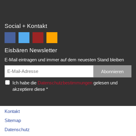
Social + Kontakt
Eisbären Newsletter
Folge
Folge
EC
Falls
uns
uns
Eisbären
Du
E-Mail eintragen und immer auf dem neuesten Stand bleiben
auf
auf
Eppelheim
unsere
Facebook
Twitter
News,
Abonnieren
Rudolf-
und
und
Spielberichte,
Diesel-
Ich habe die
Datenschutzbestimmungen
gelesen und
erhalte
erhalte
etc.
Str.
akzeptiere diese *
die
die
als
20
neuesten
neuesten
RSS
69214
Infos.
Infos.
abonnieren
Eppelheim
möchtest...
Kontakt
Telefon:
Sitemap
06221
Datenschutz
–