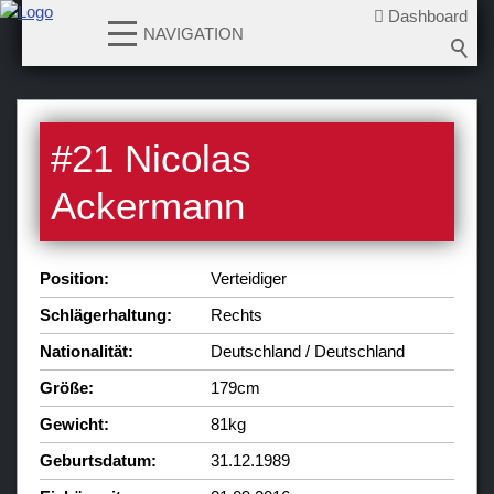
Dashboard
NAVIGATION
News
#
21
Nicolas
Teams
Ackermann
Verein
Sponsoren / Partner
Position:
Verteidiger
Fanzone
Schlägerhaltung:
Rechts
Nationalität:
Deutschland / Deutschland
Größe:
179cm
Gewicht:
81kg
Geburtsdatum:
31.12.1989