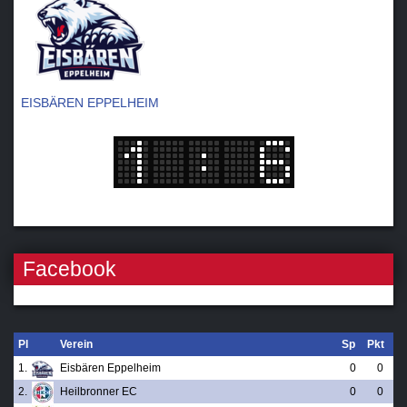
EISBÄREN EPPELHEIM
Facebook
Pl
Verein
Sp
Pkt
1.
Eisbären Eppelheim
0
0
2.
Heilbronner EC
0
0